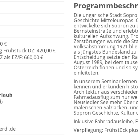
Programmbeschr
Die ungarische Stadt Sopron
Geschichte Mitteleuropas. 
entwickelte sich Sopron zu
Bernsteinstraße und erlebte
kulturellen Aufschwung. T
Zerstörungen wurde die St
0 €
Volksabstimmung 1921 blie
 Frühstück DZ: 420,00 €
als jüngstes Bundesland zu 
Entscheidung setzte den Ra
als EZ/F: 660,00 €
August 1989, bei dem tau
Österreich flohen und so s
einleiteten.
In unserem Seminar lernen 
kennen und erkunden histor
Architektur aus verschiede
rlaub
Fahrradausflug zum nur we
4b
Neusiedler See mehr über 
malerischen Salzlacken- und
Sopron Geschichte, Kultur u
Inklusive Fahrradausleihe, F
erdi.de
Verpflegung: Frühstück plu