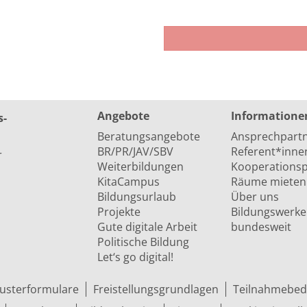
Angebote
Informatione
s­
Beratungsangebote
Ansprechpart
BR/PR/JAV/SBV
Referent*inne
r
Weiterbildungen
Kooperationsp
KitaCampus
Räume mieten
Bildungsurlaub
Über uns
Projekte
Bildungswerke
Gute digitale Arbeit
bundesweit
Politische Bildung
Let‘s go digital!
usterformulare
Freistellungsgrundlagen
Teilnahmebed