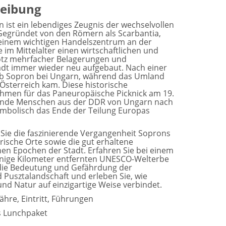
eibung
 ist ein lebendiges Zeugnis der wechselvollen
Gegründet von den Römern als Scarbantia,
 einem wichtigen Handelszentrum an der
 im Mittelalter einen wirtschaftlichen und
rotz mehrfacher Belagerungen und
adt immer wieder neu aufgebaut. Nach einer
b Sopron bei Ungarn, während das Umland
Österreich kam. Diese historische
hmen für das Paneuropäische Picknick am 19.
sende Menschen aus der DDR von Ungarn nach
ymbolisch das Ende der Teilung Europas
Sie die faszinierende Vergangenheit Soprons
ische Orte sowie die gut erhaltene
nen Epochen der Stadt. Erfahren Sie bei einem
nige Kilometer entfernten UNESCO-Welterbe
die Bedeutung und Gefährdung der
 Pusztalandschaft und erleben Sie, wie
nd Natur auf einzigartige Weise verbindet.
ähre, Eintritt, Führungen
s Lunchpaket