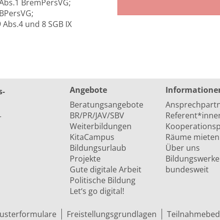
41 Abs.1 BremPersVG;
6 BPersVG;
9 Abs.4 und 8 SGB IX
Angebote
Informatione
s­
Beratungsangebote
Ansprechpart
BR/PR/JAV/SBV
Referent*inne
r
Weiterbildungen
Kooperationsp
KitaCampus
Räume mieten
Bildungsurlaub
Über uns
Projekte
Bildungswerke
Gute digitale Arbeit
bundesweit
Politische Bildung
Let‘s go digital!
usterformulare
Freistellungsgrundlagen
Teilnahmebed