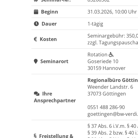
Beginn
31.03.2026, 10:00 Uhr
Dauer
1-tägig
Seminargebühr: 350,0
Kosten
zzgl. Tagungspauschal
Rotation
Seminarort
Goseriede 10
30159 Hannover
Regionalbüro Götti
Weender Landstr. 6
Ihre
37073 Göttingen
Ansprechpartner
0551 488 286-90
goettingen@bw-verdi
§ 37 Abs. 6 i.V.m. § 40
§ 39 Abs. 2 bzw. § 40 
Freistellung &