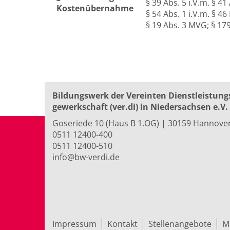
§ 39 Abs. 5 i.V.m. § 
Kostenübernahme
§ 54 Abs. 1 i.V.m. § 4
§ 19 Abs. 3 MVG; § 17
Bildungswerk der Vereinten Dienst­leis­tung
ge­werk­schaft (ver.di) in Niedersachsen e.V.
Goseriede 10 (Haus B 1.OG) | 30159 Hannove
0511 12400-400
0511 12400-510
info@bw-verdi.de
Impressum
Kontakt
Stellenangebote
M