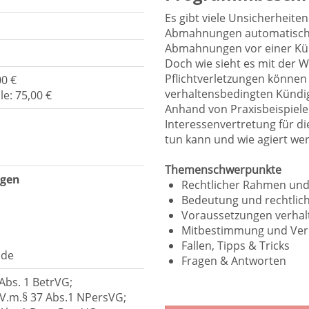
Es gibt viele Unsicherheit
Abmahnungen automatisch 
Abmahnungen vor einer K
Doch wie sieht es mit der
Pflichtverletzungen könne
0 €
verhaltensbedingten Kündi
e: 75,00 €
Anhand von Praxisbeispielen
Interessenvertretung für di
tun kann und wie agiert we
Themenschwerpunkte
ngen
Rechtlicher Rahmen un
Bedeutung und rechtli
Voraussetzungen verhal
Mitbestimmung und Verh
Fallen, Tipps & Tricks
.de
Fragen & Antworten
 Abs. 1 BetrVG;
i.V.m.§ 37 Abs.1 NPersVG;