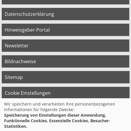
Datenschutzerklärung
Hinweisgeber-Portal
Newsletter
Bildnachweise
Sitemap
Cookie Einstellungen
Wir speichern und verarbeiten Ihre personenbezogenen
Informationen für folgende Zwecke:
© 2026 Bildungswerk der Vereinten Dienst­
Speicherung von Einstellungen dieser Anwendung,
leis­tungs­ge­werk­schaft (ver.di) in
Funktionelle Cookies, Essenzielle Cookies, Besucher-
Niedersachsen e.V.
Statistiken.