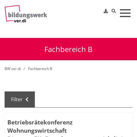
Toggl
Fachbereich B
BW ver.di
Fachbereich B
Filter
Kursübersicht. Tabellenüberschriften können sortiert we
Betriebsrätekonferenz
Wohnungswirtschaft