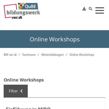
Toggl
Online Workshops
BW ver.di
Seminare
Weiterbildungen
Online Workshops
Online Workshops
Filter
Kursübersicht. Tabellenüberschriften können sortiert we