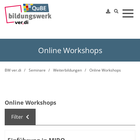
Toggl
Online Workshops
BW ver.di
Seminare
Weiterbildungen
Online Workshops
Online Workshops
Filter
Kursübersicht. Tabellenüberschriften können sortiert we