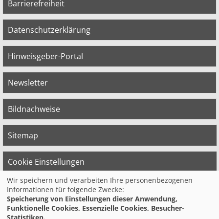
Barrierefreiheit
Datenschutzerklärung
Hinweisgeber-Portal
Newsletter
Bildnachweise
Sitemap
Cookie Einstellungen
Wir speichern und verarbeiten Ihre personenbezogenen
Informationen für folgende Zwecke:
© 2026 Bildungswerk der Vereinten Dienst­
Speicherung von Einstellungen dieser Anwendung,
leis­tungs­ge­werk­schaft (ver.di) in
Funktionelle Cookies, Essenzielle Cookies, Besucher-
Niedersachsen e.V.
Statistiken.