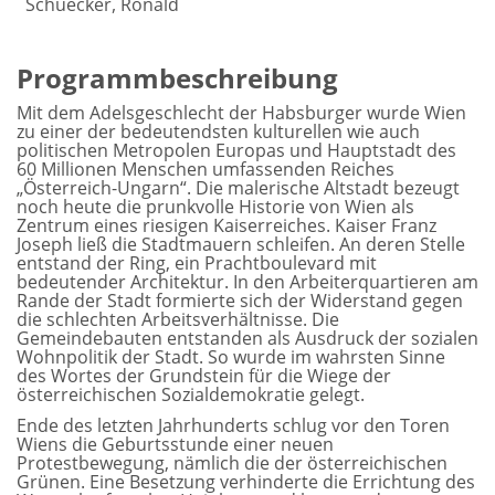
Schuecker, Ronald
Programmbeschreibung
Mit dem Adelsgeschlecht der Habsburger wurde Wien
zu einer der bedeutendsten kulturellen wie auch
politischen Metropolen Europas und Hauptstadt des
60 Millionen Menschen umfassenden Reiches
„Österreich-Ungarn“. Die malerische Altstadt bezeugt
noch heute die prunkvolle Historie von Wien als
Zentrum eines riesigen Kaiserreiches. Kaiser Franz
Joseph ließ die Stadtmauern schleifen. An deren Stelle
entstand der Ring, ein Prachtboulevard mit
bedeutender Architektur. In den Arbeiterquartieren am
Rande der Stadt formierte sich der Widerstand gegen
die schlechten Arbeitsverhältnisse. Die
Gemeindebauten entstanden als Ausdruck der sozialen
Wohnpolitik der Stadt. So wurde im wahrsten Sinne
des Wortes der Grundstein für die Wiege der
österreichischen Sozialdemokratie gelegt.
Ende des letzten Jahrhunderts schlug vor den Toren
Wiens die Geburtsstunde einer neuen
Protestbewegung, nämlich die der österreichischen
Grünen. Eine Besetzung verhinderte die Errichtung des