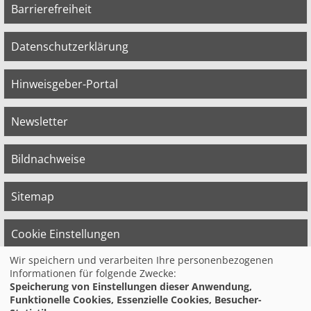
Barrierefreiheit
Datenschutzerklärung
Hinweisgeber-Portal
Newsletter
Bildnachweise
Sitemap
Cookie Einstellungen
Wir speichern und verarbeiten Ihre personenbezogenen
Informationen für folgende Zwecke:
© 2026 Bildungswerk der Vereinten Dienst­
Speicherung von Einstellungen dieser Anwendung,
leis­tungs­ge­werk­schaft (ver.di) in
Funktionelle Cookies, Essenzielle Cookies, Besucher-