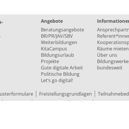
Angebote
Informatione
s­
Beratungsangebote
Ansprechpart
BR/PR/JAV/SBV
Referent*inne
r
Weiterbildungen
Kooperationsp
KitaCampus
Räume mieten
Bildungsurlaub
Über uns
Projekte
Bildungswerke
Gute digitale Arbeit
bundesweit
Politische Bildung
Let‘s go digital!
usterformulare
Freistellungsgrundlagen
Teilnahmebed
Newsletter
Bildnachweise
Sitemap
Cookie Einstel
ungs­ge­werk­schaft (ver.di) in Niedersachsen e.V.