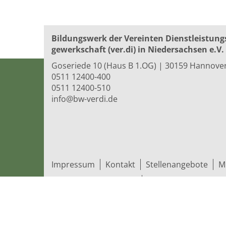
Bildungswerk der Vereinten Dienst­leis­tung
ge­werk­schaft (ver.di) in Niedersachsen e.V.
Goseriede 10 (Haus B 1.OG) | 30159 Hannove
0511 12400-400
0511 12400-510
info@bw-verdi.de
Impressum
Kontakt
Stellenangebote
M
Datenschutzerklärung
Hinweisgeber-Portal
© 2026 Bildungswerk der Vereinten Dienst­leis­t