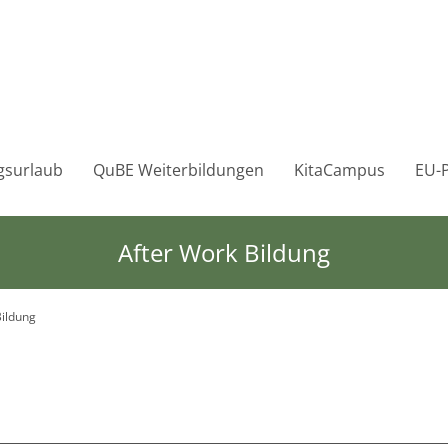
gsurlaub
QuBE Weiterbildungen
KitaCampus
EU-P
After Work Bildung
ildung