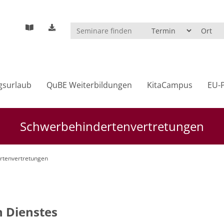
gsurlaub
QuBE Weiterbildungen
KitaCampus
EU-P
Schwerbehindertenvertretungen
rtenvertretungen
n Dienstes