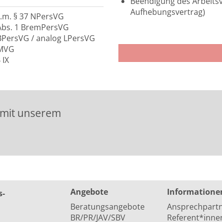
Beendigung des Arbeitsv
Aufhebungsvertrag)
.V.m. § 37 NPersVG
1 Abs. 1 BremPersVG
6 BPersVG / analog LPersVG
 MVG
 IX
 mit unserem
Angebote
Informatione
s­
Beratungsangebote
Ansprechpart
BR/PR/JAV/SBV
Referent*inne