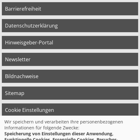
Barrierefreiheit
Datenschutzerklärung
Hinweisgeber-Portal
Newsletter
Bildnachweise
Sitemap
Cookie Einstellungen
Wir speichern und verarbeiten Ihre personenbezogenen
Informationen für folgende Zwecke:
© 2026 Bildungswerk der Vereinten Dienst­
Speicherung von Einstellungen dieser Anwendung,
leis­tungs­ge­werk­schaft (ver.di) in
Funktionelle Cookies, Essenzielle Cookies, Besucher-