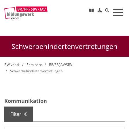
Toggl
Schwerbehindertenvertretungen
BW ver.di
Seminare
BR/PR/JAV/SBV
Schwerbehindertenvertretungen
Kommunikation
Filter