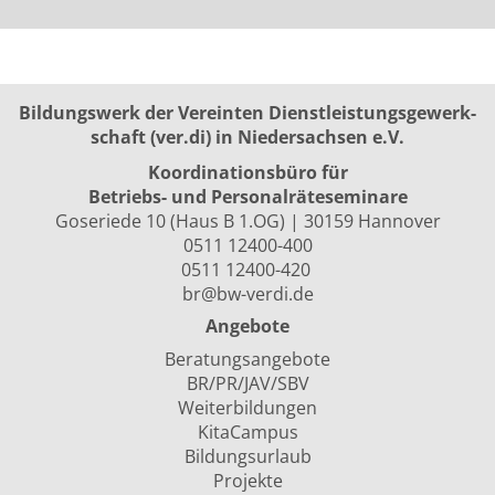
Bildungswerk der Vereinten Dienst­leis­tungs­ge­werk­
schaft (ver.di) in Niedersachsen e.V.
Koordinationsbüro für
Betriebs- und Personalräte­seminare
Goseriede 10 (Haus B 1.OG) | 30159 Hannover
0511 12400-400
0511 12400-420
br@bw-verdi.de
Angebote
Beratungsangebote
BR/PR/JAV/SBV
Weiterbildungen
KitaCampus
Bildungsurlaub
Projekte