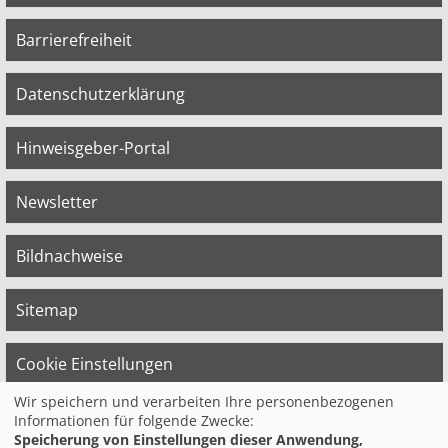
Barrierefreiheit
Datenschutzerklärung
Hinweisgeber-Portal
Newsletter
Bildnachweise
Sitemap
Cookie Einstellungen
Wir speichern und verarbeiten Ihre personenbezogenen
Informationen für folgende Zwecke:
© 2026 Bildungswerk der Vereinten Dienst­
Speicherung von Einstellungen dieser Anwendung,