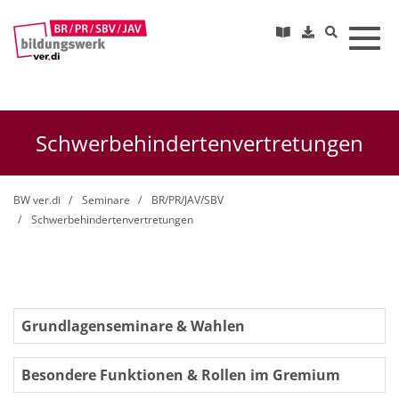
Toggl
Schwerbehindertenvertretungen
BW ver.di
Seminare
BR/PR/JAV/SBV
Schwerbehindertenvertretungen
Grundlagenseminare & Wahlen
Besondere Funktionen & Rollen im Gremium