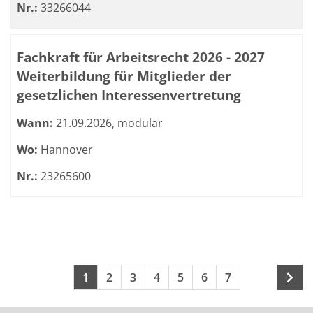
Nr.:
33266044
Fachkraft für Arbeitsrecht 2026 - 2027
Weiterbildung für Mitglieder der
gesetzlichen Interessenvertretung
Wann:
21.09.2026, modular
Wo:
Hannover
Nr.:
23265600
Seite 1 von 9
Seiten blättern
1
2
3
4
5
6
7