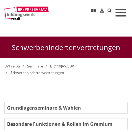
Toggl
Schwerbehindertenvertretungen
BW ver.di
Seminare
BR/PR/JAV/SBV
Schwerbehindertenvertretungen
Grundlagenseminare & Wahlen
Besondere Funktionen & Rollen im Gremium