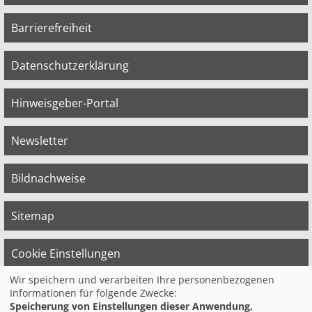
Barrierefreiheit
Datenschutzerklärung
Hinweisgeber-Portal
Newsletter
Bildnachweise
Sitemap
Cookie Einstellungen
Wir speichern und verarbeiten Ihre personenbezogenen
Informationen für folgende Zwecke:
© 2026 Bildungswerk der Vereinten Dienst­
Speicherung von Einstellungen dieser Anwendung,