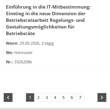
Einführung in die IT-Mitbestimmung:
Einstieg in die neue Dimension der
Betriebsratsarbeit Regelungs- und
Gestaltungsmöglichkeiten für
Betriebsräte
Wann:
29.09.2026, 2-tägig
Wo:
Hannover
Nr.:
33262086
Seite 1 von 9
Seiten blättern
1
2
3
4
5
6
7