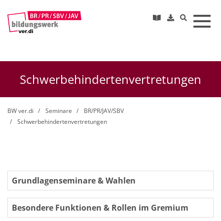
Toggl
Schwerbehindertenvertretungen
BW ver.di
Seminare
BR/PR/JAV/SBV
Schwerbehindertenvertretungen
Grundlagenseminare & Wahlen
Besondere Funktionen & Rollen im Gremium