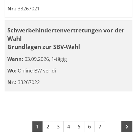
Nr.:
33267021
Schwerbehindertenvertretungen vor der
Wahl
Grundlagen zur SBV-Wahl
Wann:
03.09.2026, 1-tägig
Wo:
Online-BW ver.di
Nr.:
33267022
Seite 1 von 9
Seiten blättern
1
2
3
4
5
6
7