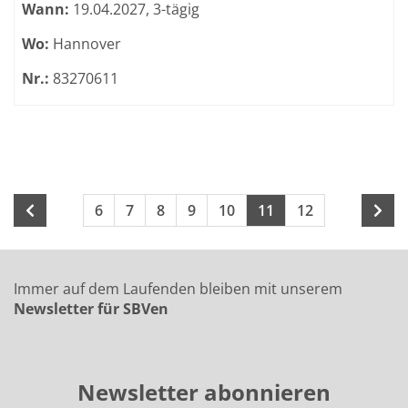
Wann:
19.04.2027, 3-tägig
Wo:
Hannover
Nr.:
83270611
Seite 11 von 12
Seiten blättern
6
7
8
9
10
11
12
Immer auf dem Laufenden bleiben mit unserem
Newsletter für SBVen
Newsletter abonnieren