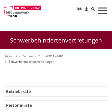
Toggl
Schwerbehindertenvertretungen
BW ver.di
Seminare
BR/PR/JAV/SBV
Schwerbehindertenvertretungen
Betriebsräte
Personalräte