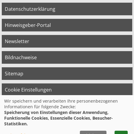
Datenschutzerklärung
Hinweisgeber-Portal
Newsletter
Bildnachweise
Sitemap
Cookie Einstellungen
Wir speichern und verarbeiten Ihre personenbezogenen
Informationen für folgende Zwecke:
© 2026 Bildungswerk der Vereinten Dienst­
Speicherung von Einstellungen dieser Anwendung,
leis­tungs­ge­werk­schaft (ver.di) in
Funktionelle Cookies, Essenzielle Cookies, Besucher-
Niedersachsen e.V.
Statistiken.