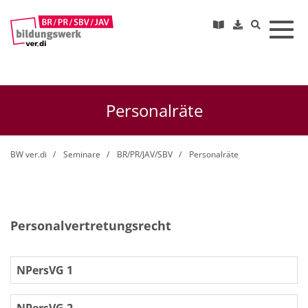
Toggl
Personalräte
BW ver.di
Seminare
BR/PR/JAV/SBV
Personalräte
Personalvertretungsrecht
NPersVG 1