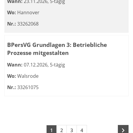
Wann:
23.11.2026, 5-tägig
Wo:
Hannover
Nr.:
33262068
BPersVG Grundlagen 3: Betriebliche
Prozesse mitgestalten
Wann:
07.12.2026, 5-tägig
Wo:
Walsrode
Nr.:
33261075
Seite 1 von 4
Seiten blättern
1
2
3
4