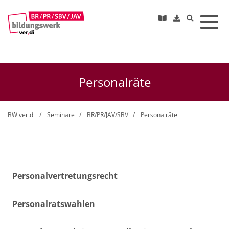
Toggl
Personalräte
BW ver.di
Seminare
BR/PR/JAV/SBV
Personalräte
Personalvertretungsrecht
Personalratswahlen