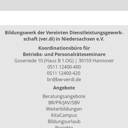
Bildungswerk der Vereinten Dienst­leis­tungs­ge­werk­
schaft (ver.di) in Niedersachsen e.V.
Koordinationsbüro für
Betriebs- und Personalräte­seminare
Goseriede 10 (Haus B 1.OG) | 30159 Hannover
0511 12400-400
0511 12400-420
br@bw-verdi.de
Angebote
Beratungsangebote
BR/PR/JAV/SBV
Weiterbildungen
KitaCampus
Bildungsurlaub
Projekte