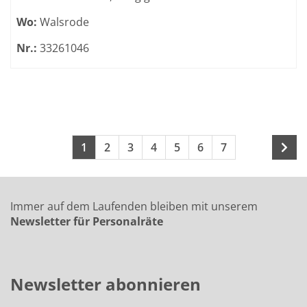
Wo:
Walsrode
Nr.:
33261046
Seite 1 von 15
Seiten blättern
1
2
3
4
5
6
7
Immer auf dem Laufenden bleiben mit unserem
Newsletter für Personalräte
Newsletter abonnieren