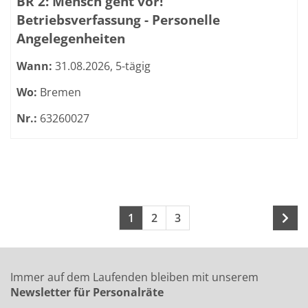
BR 2: Mensch geht vor!
Betriebsverfassung - Personelle
Angelegenheiten
Wann:
31.08.2026, 5-tägig
Wo:
Bremen
Nr.:
63260027
Seite 1 von 3
Seiten blättern
1
2
3
Immer auf dem Laufenden bleiben mit unserem
Newsletter für Personalräte