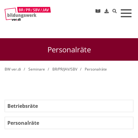
Toggl
Personalräte
BW ver.di
Seminare
BR/PR/JAV/SBV
Personalräte
Betriebsräte
Personalräte