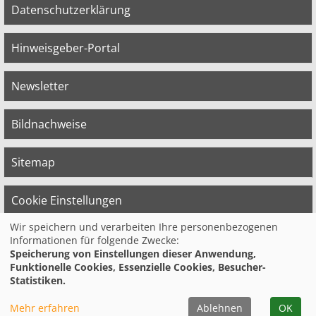
Datenschutzerklärung
Hinweisgeber-Portal
Newsletter
Bildnachweise
Sitemap
Cookie Einstellungen
Wir speichern und verarbeiten Ihre personenbezogenen
Informationen für folgende Zwecke:
© 2026 Bildungswerk der Vereinten Dienst­
Speicherung von Einstellungen dieser Anwendung,
leis­tungs­ge­werk­schaft (ver.di) in
Funktionelle Cookies, Essenzielle Cookies, Besucher-
Niedersachsen e.V.
Statistiken.
Mehr erfahren
Ablehnen
OK
Facebook
Instagram
YouTube
LinkedIn