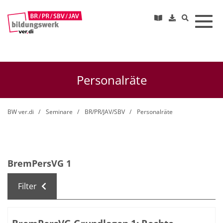
Toggl
Personalräte
BW ver.di
Seminare
BR/PR/JAV/SBV
Personalräte
BremPersVG 1
Filter
Kursübersicht. Tabellenüberschriften können sortiert we