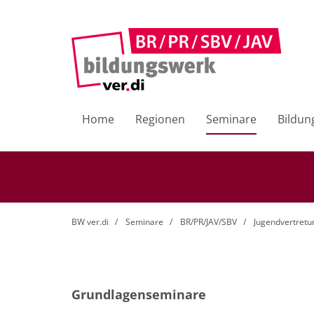
Home
Regionen
Seminare
Bildun
BW ver.di
Seminare
BR/PR/JAV/SBV
Jugendvertretu
Grundlagenseminare