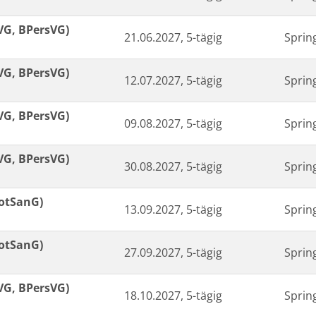
VG, BPersVG)
21.06.2027, 5-tägig
Sprin
VG, BPersVG)
12.07.2027, 5-tägig
Sprin
VG, BPersVG)
09.08.2027, 5-tägig
Sprin
VG, BPersVG)
30.08.2027, 5-tägig
Sprin
NotSanG)
13.09.2027, 5-tägig
Sprin
NotSanG)
27.09.2027, 5-tägig
Sprin
VG, BPersVG)
18.10.2027, 5-tägig
Sprin