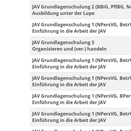
JAV Grundlagenschulung 2 (BBiG, PflBG, 
Ausbildung unter der Lupe
JAV Grundlagenschulung 1 (NPersVG, Betr
Einführung in die Arbeit der JAV
JAV Grundlagenschulung 3
Organisieren und (ver-) handeln
JAV Grundlagenschulung 1 (NPersVG, Betr
Einführung in die Arbeit der JAV
JAV Grundlagenschulung 1 (NPersVG, Betr
Einführung in die Arbeit der JAV
JAV Grundlagenschulung 1 (NPersVG, BPer
Einführung in die Arbeit der JAV
JAV Grundlagenschulung 1 (NPersVG, Betr
Einführung in die Arbeit der JAV