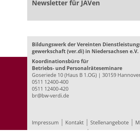
Newsletter für JAVen
Bildungswerk der Vereinten Dienst­leis­tung
ge­werk­schaft (ver.di) in Niedersachsen e.V.
Koordinationsbüro für
Betriebs- und Personalräte­seminare
Goseriede 10 (Haus B 1.OG) | 30159 Hannove
0511 12400-400
0511 12400-420
br@bw-verdi.de
Impressum
Kontakt
Stellenangebote
M
Datenschutzerklärung
Hinweisgeber-Portal