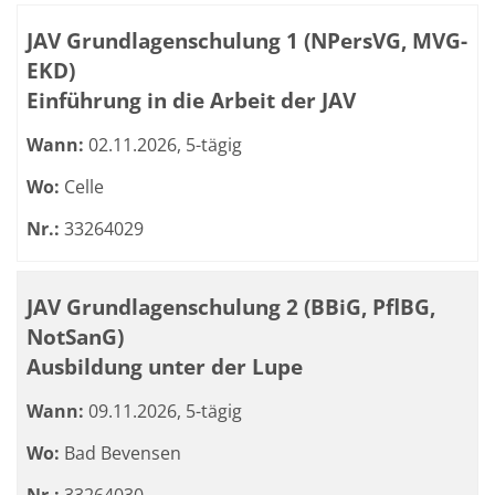
JAV Grundlagenschulung 1 (NPersVG, MVG-
EKD)
Einführung in die Arbeit der JAV
Wann:
02.11.2026, 5-tägig
Wo:
Celle
Nr.:
33264029
JAV Grundlagenschulung 2 (BBiG, PflBG,
NotSanG)
Ausbildung unter der Lupe
Wann:
09.11.2026, 5-tägig
Wo:
Bad Bevensen