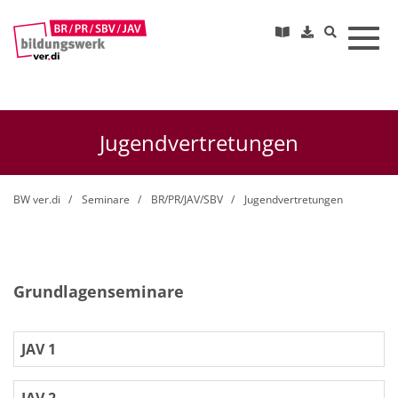
Toggl
Jugendvertretungen
BW ver.di
Seminare
BR/PR/JAV/SBV
Jugendvertretungen
Grundlagenseminare
JAV 1