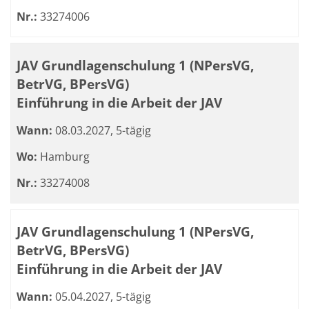
Nr.:
33274006
JAV Grundlagenschulung 1 (NPersVG,
BetrVG, BPersVG)
Einführung in die Arbeit der JAV
Wann:
08.03.2027, 5-tägig
Wo:
Hamburg
Nr.:
33274008
JAV Grundlagenschulung 1 (NPersVG,
BetrVG, BPersVG)
Einführung in die Arbeit der JAV
Wann:
05.04.2027, 5-tägig