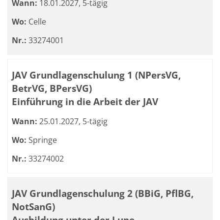
Wann:
18.01.2027, 5-tägig
Wo:
Celle
Nr.:
33274001
JAV Grundlagenschulung 1 (NPersVG,
BetrVG, BPersVG)
Einführung in die Arbeit der JAV
Wann:
25.01.2027, 5-tägig
Wo:
Springe
Nr.:
33274002
JAV Grundlagenschulung 2 (BBiG, PflBG,
NotSanG)
Ausbildung unter der Lupe