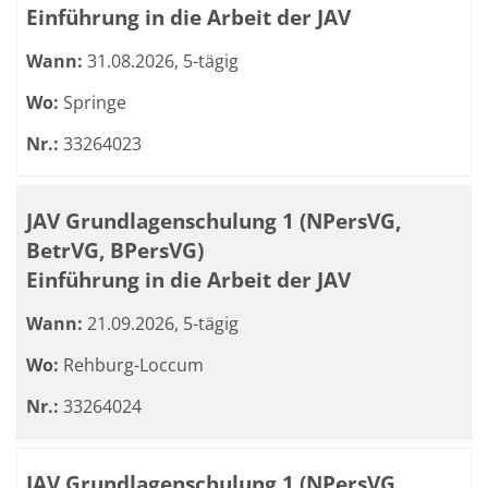
Einführung in die Arbeit der JAV
Wann:
31.08.2026, 5-tägig
Wo:
Springe
Nr.:
33264023
JAV Grundlagenschulung 1 (NPersVG,
BetrVG, BPersVG)
Einführung in die Arbeit der JAV
Wann:
21.09.2026, 5-tägig
Wo:
Rehburg-Loccum
Nr.:
33264024
JAV Grundlagenschulung 1 (NPersVG,