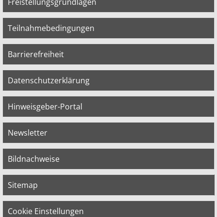
Freistellungsgrundlagen
Teilnahmebedingungen
Barrierefreiheit
Datenschutzerklärung
Hinweisgeber-Portal
Newsletter
Bildnachweise
Sitemap
Cookie Einstellungen