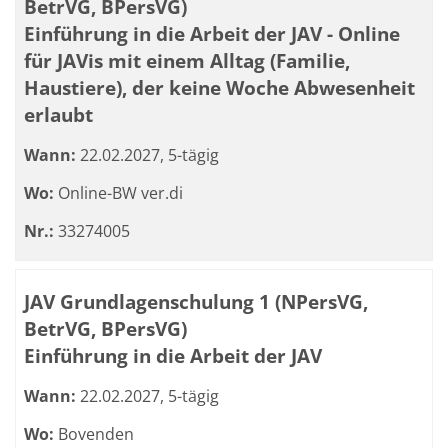
BetrVG, BPersVG)
Einführung in die Arbeit der JAV - Online
für JAVis mit einem Alltag (Familie,
Haustiere), der keine Woche Abwesenheit
erlaubt
Wann:
22.02.2027, 5-tägig
Wo:
Online-BW ver.di
Nr.:
33274005
JAV Grundlagenschulung 1 (NPersVG,
BetrVG, BPersVG)
Einführung in die Arbeit der JAV
Wann:
22.02.2027, 5-tägig
Wo:
Bovenden