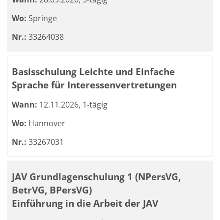
Wo:
Springe
Nr.:
33264038
Basisschulung Leichte und Einfache
Sprache für Interessenvertretungen
Wann:
12.11.2026, 1-tägig
Wo:
Hannover
Nr.:
33267031
JAV Grundlagenschulung 1 (NPersVG,
BetrVG, BPersVG)
Einführung in die Arbeit der JAV