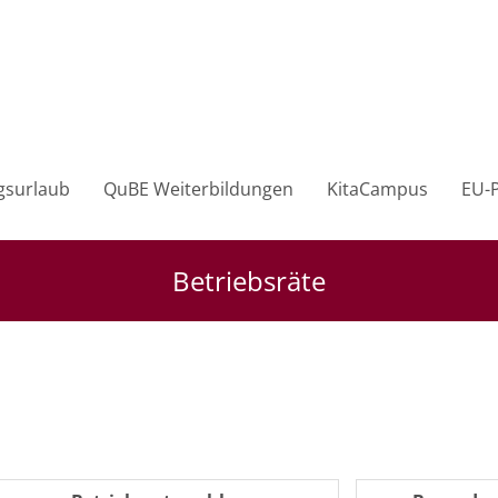
gsurlaub
QuBE Weiterbildungen
KitaCampus
EU-P
Betriebsräte