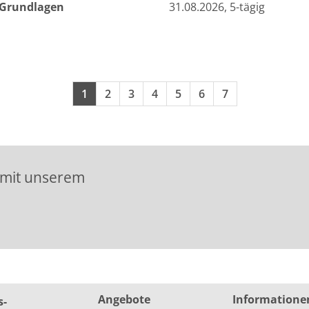
- Grundlagen
31.08.2026, 5-tägig
Seiten blättern
1
2
3
4
5
6
7
 mit unserem
Angebote
Informatione
s­