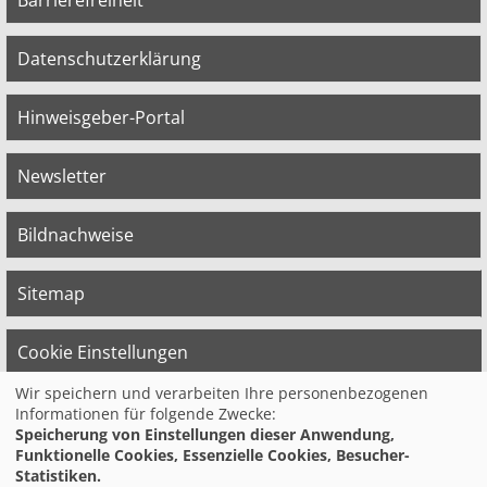
Barrierefreiheit
Datenschutzerklärung
Hinweisgeber-Portal
Newsletter
Bildnachweise
Sitemap
Cookie Einstellungen
Wir speichern und verarbeiten Ihre personenbezogenen
Informationen für folgende Zwecke:
© 2026 Bildungswerk der Vereinten Dienst­
Speicherung von Einstellungen dieser Anwendung,
leis­tungs­ge­werk­schaft (ver.di) in
Funktionelle Cookies, Essenzielle Cookies, Besucher-
Niedersachsen e.V.
Statistiken.