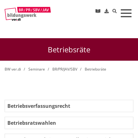
Toggl
Betriebsräte
BW ver.di
Seminare
BR/PR/JAV/SBV
Betriebsräte
Betriebsverfassungsrecht
Betriebsratswahlen