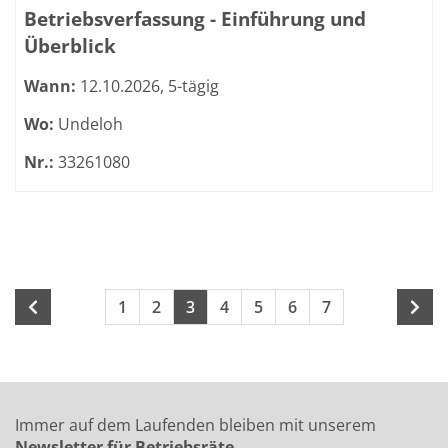
Betriebsverfassung - Einführung und
Überblick
Wann:
12.10.2026, 5-tägig
Wo:
Undeloh
Nr.:
33261080
Seite 3 von 17
Seiten blättern
1
2
3
4
5
6
7
Immer auf dem Laufenden bleiben mit unserem
Newsletter für Betriebsräte