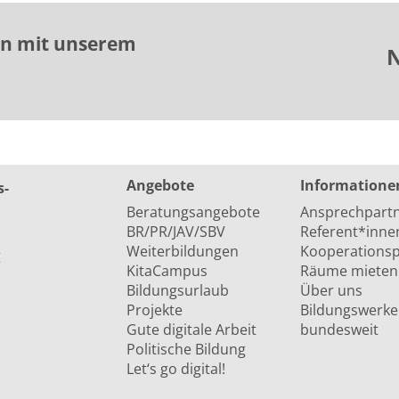
en mit unserem
N
Angebote
Informatione
s­
Beratungsangebote
Ansprechpart
BR/PR/JAV/SBV
Referent*inne
Weiterbildungen
Kooperationsp
g
KitaCampus
Räume mieten
Bildungsurlaub
Über uns
Projekte
Bildungswerke
Gute digitale Arbeit
bundesweit
Politische Bildung
Let‘s go digital!