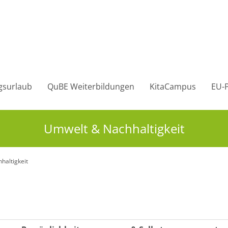
gsurlaub
QuBE Weiterbildungen
KitaCampus
EU-P
Umwelt & Nachhaltigkeit
altigkeit