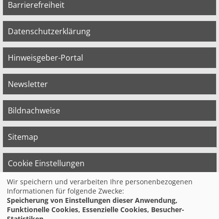
Barrierefreiheit
Datenschutzerklärung
Hinweisgeber-Portal
Newsletter
Bildnachweise
Sitemap
Cookie Einstellungen
Wir speichern und verarbeiten Ihre personenbezogenen
Informationen für folgende Zwecke:
© 2026 Bildungswerk der Vereinten Dienst­
Speicherung von Einstellungen dieser Anwendung,
leis­tungs­ge­werk­schaft (ver.di) in
Funktionelle Cookies, Essenzielle Cookies, Besucher-
Niedersachsen e.V.
Statistiken.