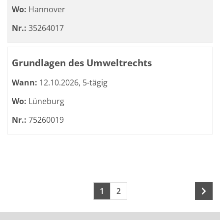
Wo:
Hannover
Nr.:
35264017
Grundlagen des Umweltrechts
Wann:
12.10.2026, 5-tägig
Wo:
Lüneburg
Nr.:
75260019
Seite 1 von 2
Seiten blättern
1
2