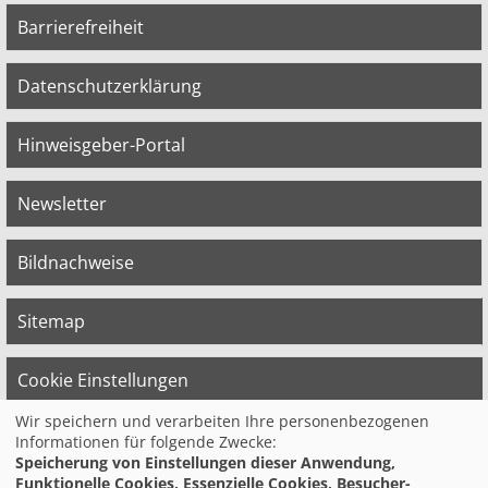
Barrierefreiheit
Datenschutzerklärung
Hinweisgeber-Portal
Newsletter
Bildnachweise
Sitemap
Cookie Einstellungen
Wir speichern und verarbeiten Ihre personenbezogenen
Informationen für folgende Zwecke:
© 2026 Bildungswerk der Vereinten Dienst­
Speicherung von Einstellungen dieser Anwendung,
leis­tungs­ge­werk­schaft (ver.di) in
Funktionelle Cookies, Essenzielle Cookies, Besucher-