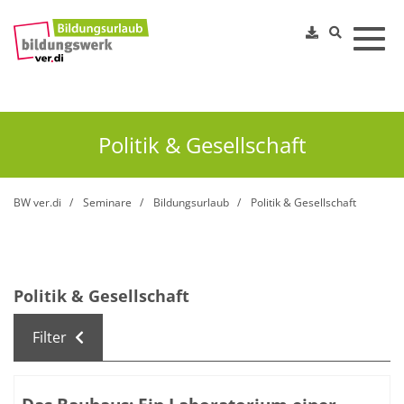
Toggl
Politik & Gesellschaft
BW ver.di
Seminare
Bildungsurlaub
Politik & Gesellschaft
Politik & Gesellschaft
Filter
Kursübersicht. Tabellenüberschriften können sortiert we